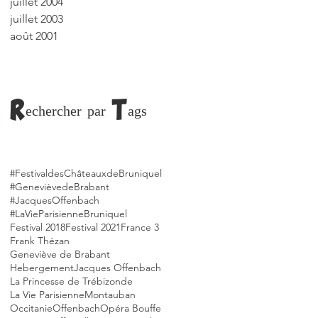
juillet 2004
juillet 2003
août 2001
Rechercher par Tags
#FestivaldesChâteauxdeBruniquel
#GenevièvedeBrabant
#JacquesOffenbach
#LaVieParisienne
Bruniquel
Festival 2018
Festival 2021
France 3
Frank Thézan
Geneviève de Brabant
Hebergement
Jacques Offenbach
La Princesse de Trébizonde
La Vie Parisienne
Montauban
Occitanie
Offenbach
Opéra Bouffe