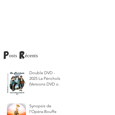
Posts Récents
Double DVD -
2025 La Périchole
(Versions DVD ou
lien de
téléchargement
envoyé par
Synopsis de
courriel)
l'Opéra-Bouffe