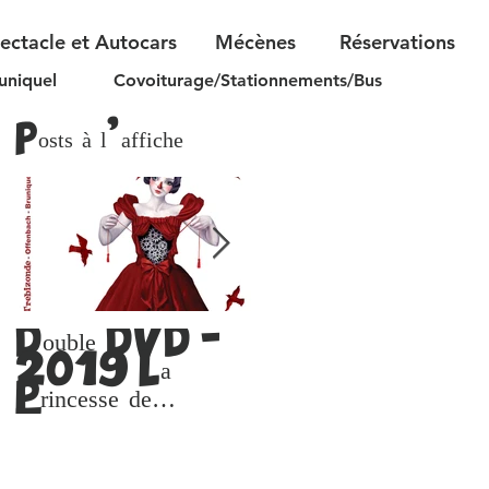
pectacle et Autocars
Mécènes
Réservations
uniquel
Covoiturage/Stationnements/Bus
Posts à l'affiche
Double DVD -
Le Festival reçoit le
2019 La
prix Alphonse Allais
2019
Princesse de
Trébizonde
(Versions DVD
ou lien de