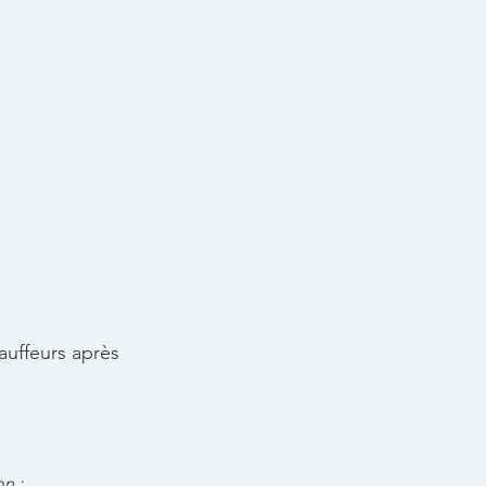
uffeurs après
on :