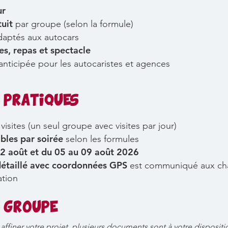
ur
uit
par groupe (selon la formule)
daptés aux autocars
tes, repas et spectacle
anticipée pour les autocaristes et agences
 PRATIQUES
visites (un seul groupe avec visites par jour)
ibles
par soirée
selon les formules
 02 août et du 05 au 09 août 2026
détaillé avec coordonnées GPS
est communiqué aux cha
ation
 GROUPE
affiner votre projet, plusieurs documents sont à votre dispositi