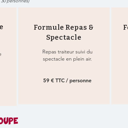
 30 personnes)
e
Formule Repas &
F
Spectacle
Repas traiteur suivi du
e
spectacle en plein air.
59 € TTC / personne
OUPE