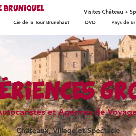
E BRUNIQUEL
Visites Château + S
Cie de la Tour Brunehaut
DVD
Pays de Br
ÉRIENCES GR
Autocaristes et Agences de Voyag
Châteaux, Village et Spectacle