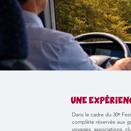
Une a
UNE EXPÉRIENC
Dans le cadre du 30ᵉ Fes
complète réservée aux gr
voyages, associations, cl