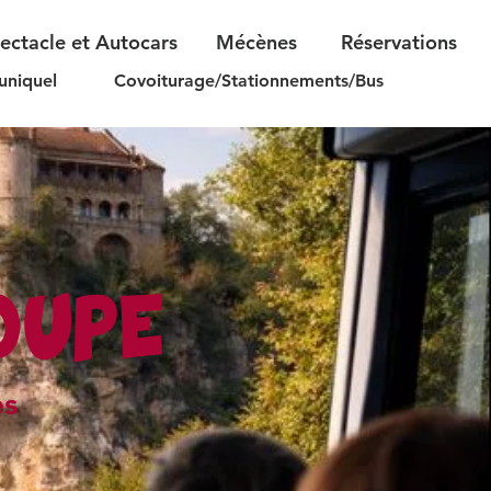
pectacle et Autocars
Mécènes
Réservations
uniquel
Covoiturage/Stationnements/Bus
OUPE
es