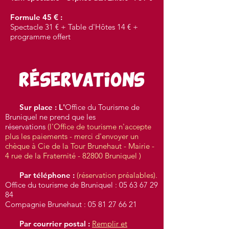
Formule 45 € :
Spectacle 31 € + Table d'Hôtes 14 € +
programme offert
RÉSERVATIONS
Sur place : L'
O
ffice du Tourisme de
Bruniquel ne prend que les
réservations
(l'Office de tourisme n'accepte
plus les paiements - merci d'envoyer un
chèque à Cie de la Tour Brunehaut - Mairie -
4 rue de la Fraternité - 82800 Bruniquel )
Par téléphone :
(réservation préalables).
Office du tourisme de Bruniquel :
05 63 67 29
84
Compagnie Brunehaut :
05 81 27 66 21
Par courrier postal :
Remplir et