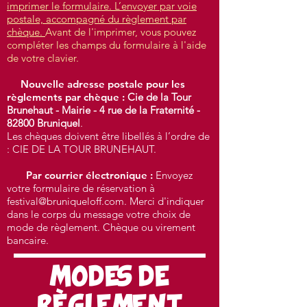
imprimer le formulaire. L’envoyer par voie
postale, accompagné du règlement par
chèque.​
Avant de l'imprimer, vous pouvez
compléter les champs du formulaire à l'aide
de votre clavier.
Nouvelle adresse postale pour les
règlements par chèque :
Cie de la Tour
Brunehaut - Mairie - 4 rue de la Fraternité -
82800 Bruniquel
.
Les chèques doivent être libellés à l’ordre de
:
CIE DE LA TOUR BRUNEHAUT.
Par courrier électronique :
Envoyez
votre formulaire de réservation à
festival@bruniqueloff.com
.
Merci d'indiquer
dans le corps du message votre choix de
mode de règlement. Chèque ou virement
bancaire.
MODES DE