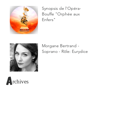
Synopsis de l'Opéra-
Bouffe "Orphée aux
Enfers"
Morgane Bertrand -
Soprano - Rôle: Eurydice
Archives
Rechercher par Tags
#FestivaldesChâteauxdeBruniquel
#GenevièvedeBrabant
#JacquesOffenbach
#LaVieParisienne
Bruniquel
Festival 2018