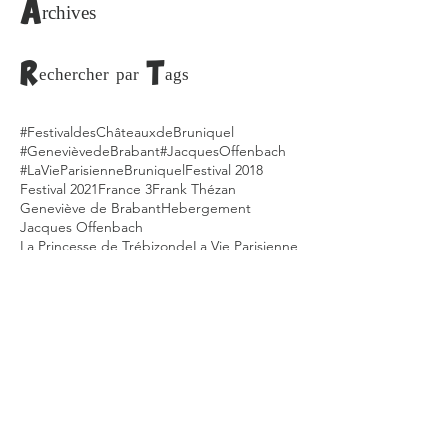
Archives
Rechercher par Tags
#FestivaldesChâteauxdeBruniquel
#GenevièvedeBrabant
#JacquesOffenbach
#LaVieParisienne
Bruniquel
Festival 2018
Festival 2021
France 3
Frank Thézan
Geneviève de Brabant
Hebergement
Jacques Offenbach
La Princesse de Trébizonde
La Vie Parisienne
Montauban
Occitanie
Offenbach
Opéra Bouffe
Opéra Bouffon
Village Bruniquel
chateaux
occitanie
Retrouvez-nous