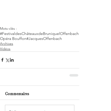
Mots-clés :
#FestivaldesChâteauxdeBruniquel
Offenbach
Opéra Bouffon
#JacquesOffenbach
Archives
Vidéos
Commentaires