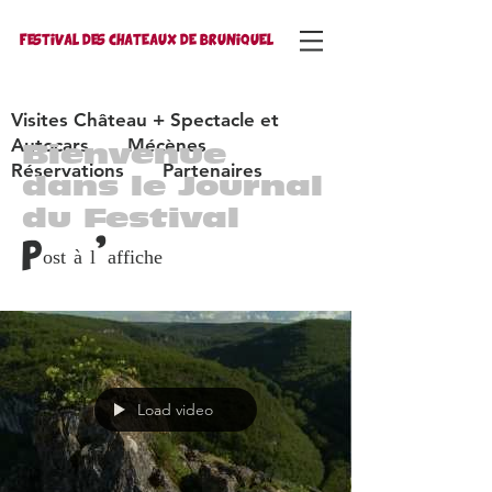
FESTIVAL DES CHATEAUX DE BRUNIQUEL
Visites Château + Spectacle et
Autocars
Mécènes
Bienvenue
Réservations
Partenaires
dans le Journal
du Festival
Post à l'affiche
Load video