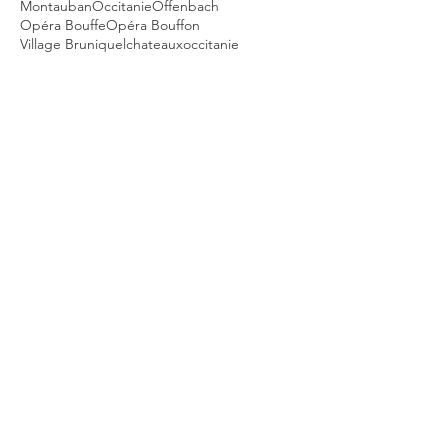
Montauban
Occitanie
Offenbach
Opéra Bouffe
Opéra Bouffon
Village Bruniquel
chateaux
occitanie