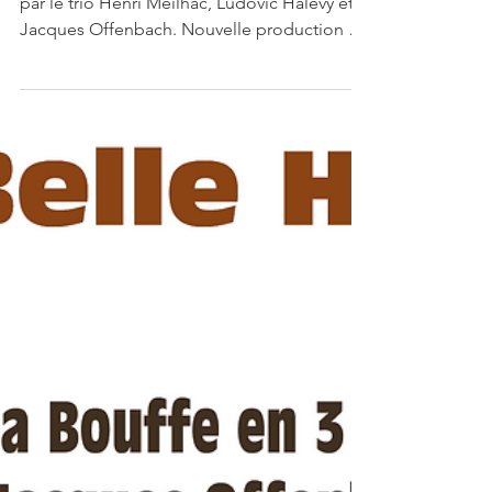
Double DVD - 2023 Barbe-Bleue
(Versions DVD ou lien de téléchargement
envoyé par courriel)
Reprise du fameux conte de Charles Perrault,
par le trio Henri Meilhac, Ludovic Halévy et
Jacques Offenbach. Nouvelle production de
la Compagnie de la Tour Brunehaut - Festival
des Châteaux de Bruniquel 2023