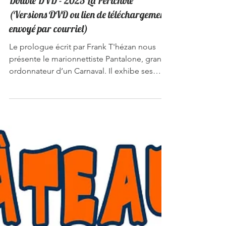
Double DVD - 2025 La Périchole
(Versions DVD ou lien de téléchargement
envoyé par courriel)
Le prologue écrit par Frank T'hézan nous
présente le marionnettiste Pantalone, grand
ordonnateur d’un Carnaval. Il exhibe ses
créatures, suspendues à leurs fils: Périchole,
Piquillo et le Vice roi. Il les anime et leur
invente un destin. A son gré, tout au long de
leur histoire, Pantalone les fera chavirer,
choir, rebondir, attaquer, succomber, aimer,
souffrir et triompher. L'histoire d'un couple
de chanteurs de rues et d'un Vice-Roi du
Pérou, d'après l'œuvre de Prosper Mérim