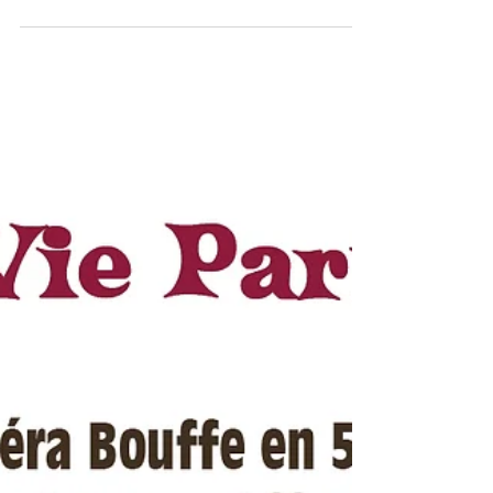
(Versions DVD ou lien de téléchargement
envoyé par courriel)
Selon la mythologie grecque, l’enlèvement
d’Hélène, reine de Sparte, par Pâris, fils du
roi de Troie, provoque la guerre entre Troie
et la Grèce coalisée. Chez Offenbach, Pâris
remporte d’abord une victoire lors d’une
joute de jeux d’esprit. Hélène, troublée par
Pâris, lui résiste vaillamment. Le devin
Calchas, pour plaire à Vénus, simule un
oracle : « Ménélas, l’époux d’Hélène, doit
partir pour la Crête, en laissant sa femme
seule ». Pâris s’introduit dans la chambre
d’Hélèn