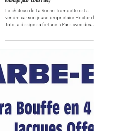
Double DVD - 2024 Le Château à Toto
(Versions DVD ou lien de téléchargement
envoyé par courriel)
Le château de La Roche Trompette est à
vendre car son jeune propriétaire Hector dit
Toto, a dissipé sa fortune à Paris avec des
cocottes. Le baron de Crécy-Crécy, habitant
du château voisin et dont la famille est
ennemie des La Roche Trompette depuis
des siècles, est bien décidé à triompher
enfin de cette guerre aussi ancienne
qu’incessante, en achetant le château mis
aux enchères pour en faire… une écurie et
un chenil.