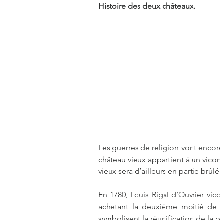
Histoire des deux châteaux.
Les guerres de religion vont encore
château vieux appartient à un vicom
vieux sera d’ailleurs en partie brûlé 
En 1780, Louis Rigal d’Ouvrier vic
achetant la deuxième moitié de l
symbolisent la réunification de la p