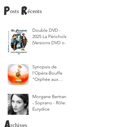
Posts Récents
Double DVD -
2025 La Périchole
(Versions DVD ou
lien de
téléchargement
envoyé par
Synopsis de
courriel)
l'Opéra-Bouffe
"Orphée aux
Enfers"
Morgane Bertrand
- Soprano - Rôle:
Eurydice
Archives