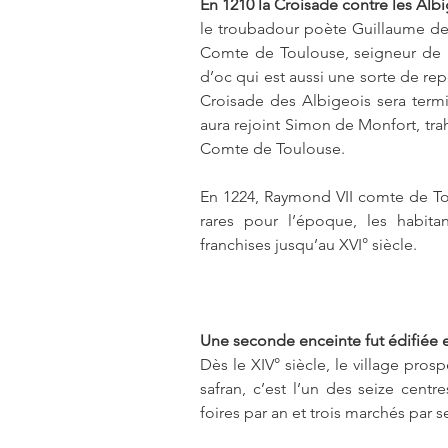
En 1210 la Croisade contre les Albig
le troubadour poète Guillaume de
Comte de Toulouse, seigneur de 
d’oc qui est aussi une sorte de rep
Croisade des Albigeois sera term
aura rejoint Simon de Monfort, trahi
Comte de Toulouse.
En 1224, Raymond VII comte de Tou
rares pour l’époque, les habita
franchises jusqu’au XVI° siècle.
Une seconde enceinte fut édifiée e
Dès le XIV° siècle, le village pros
safran, c’est l’un des seize cent
foires par an et trois marchés par 