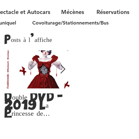
pectacle et Autocars
Mécènes
Réservations
uniquel
Covoiturage/Stationnements/Bus
Posts à l'affiche
Double DVD -
Le Festival reçoit le
2019 La
prix Alphonse Allais
2019
Princesse de
Trébizonde
(Versions DVD
ou lien de