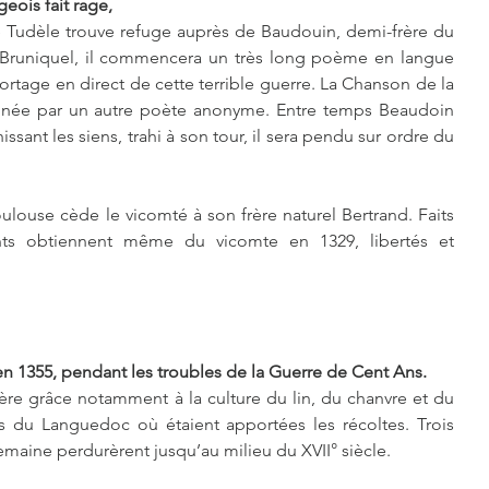
eois fait rage,
 Tudèle trouve refuge auprès de Baudouin, demi-frère du 
Bruniquel, il commencera un très long poème en langue 
ortage en direct de cette terrible guerre. La Chanson de la 
inée par un autre poète anonyme. Entre temps Beaudoin 
ssant les siens, trahi à son tour, il sera pendu sur ordre du 
louse cède le vicomté à son frère naturel Bertrand. Faits 
nts obtiennent même du vicomte en 1329, libertés et 
n 1355, pendant les troubles de la Guerre de Cent Ans.
père grâce notamment à la culture du lin, du chanvre et du 
res du Languedoc où étaient apportées les récoltes. Trois 
semaine perdurèrent jusqu’au milieu du XVII° siècle.