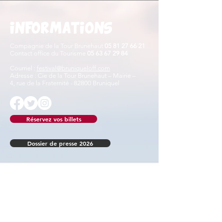
INFORMATIONS
Compagnie de la Tour Brunehaut
05 81 27 66 21
Contact office du Tourisme
05 63 67 29 84
Courriel :
festival@bruniqueloff.com
Adresse : Cie de la Tour Brunehaut – Mairie –
4, rue de la Fraternité - 82800 Bruniquel
Réservez vos billets
Dossier de presse 2026
COVOITURAGE ET
NAVETTES
Vous n’avez pas de moyen de locomotion ? Ou