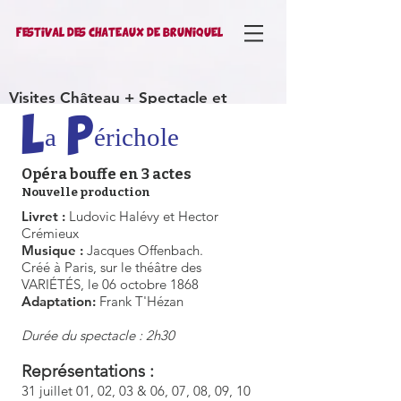
FESTIVAL DES CHATEAUX DE BRUNIQUEL
Visites Château + Spectacle et
Autocars
Mécènes
La Périchole
Réservations
Partenaires
Opéra bouffe en 3 actes
Nouvelle production
Livret :
Ludovic Halévy et Hector
Crémieux
Musique :
Jacques Offenbach.
Créé à Paris, sur le théâtre des
VARIÉTÉS, le 06 octobre 1868
Adaptation:
Frank T'Hézan
Durée du spectacle : 2h30
Représentations :
31 juillet 01, 02, 03 & 06, 07, 08, 09, 10