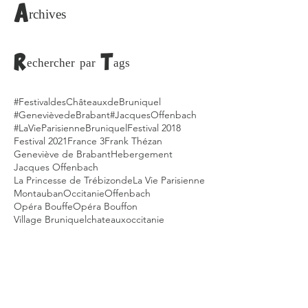
téléchargement envoyé par
courriel)
Archives
Rechercher par Tags
#FestivaldesChâteauxdeBruniquel
#GenevièvedeBrabant
#JacquesOffenbach
#LaVieParisienne
Bruniquel
Festival 2018
Festival 2021
France 3
Frank Thézan
Geneviève de Brabant
Hebergement
Jacques Offenbach
La Princesse de Trébizonde
La Vie Parisienne
Montauban
Occitanie
Offenbach
Opéra Bouffe
Opéra Bouffon
Village Bruniquel
chateaux
occitanie