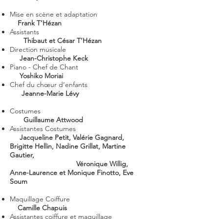
Mise en scène et adaptation
Frank T’Hézan
Assistants
Thibaut et César T’Hézan
Direction musicale
Jean-Christophe Keck
Piano - Chef de Chant
Yoshiko Moriai
Chef du chœur d’enfants
Jeanne-Marie Lévy
Costumes
Guillaume Attwood
Assistantes Costumes
Jacqueline Petit, Valérie Gagnard,
Brigitte Hellin, Nadine Grillat, Martine
Gautier,
Véronique Willig,
Anne-Laurence et Monique Finotto, Eve
Soum
Maquillage Coiffure
Camille Chapuis
Assistantes coiffure et maquillage