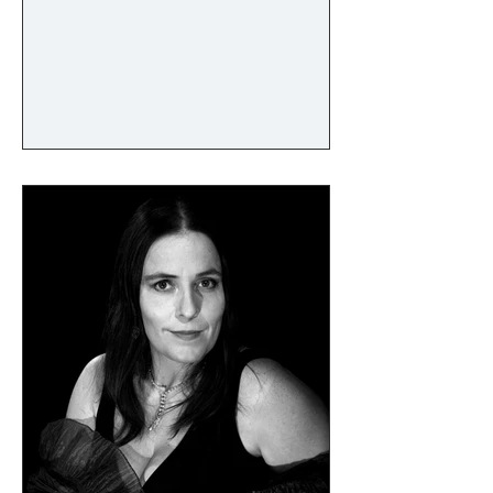
et 2011 il a participé à diverses créations
telles que : Judith d'Howard Barker, mis
en scène par Marine Torre, au Théâtre
de la Reine Blanche, ou encore Epître
aux jeunes acteurs d'Olivier Py dont il a
également signé la mise en scène. Au
cinéma, il a tenu les rôles principaux de
plusieurs courts-