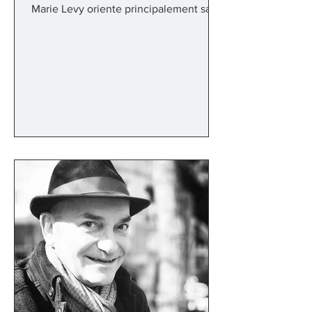
Marie Levy oriente principalement sa
carrière autour des rôles de caractère
du répertoire d‟opéra et d‟opérette :
Marcelline des Noces de Figaro de
Mozart, Dame Marthe dans Faust de
Gounod, la Sorcie ̀ re dans Hänsel et
Gretel de Humperdinck ou Ermerance
dans Ve ́ ronique de Messager font
partie de ses chevaux de bataille . Les
Opéras de Marseille, Avignon,
Bordeaux, Metz, Toulon, Saint Etienne,
Reims, Ni