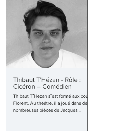
Cenerentola », « Il Turco
Thibaut T'Hézan - Rôle :
Cicéron – Comédien
Thibaut T‟Hezan s‟est formé aux cours
Florent. Au théâtre, il a joué dans de
nombreuses pièces de Jacques
Offenbach dans le cadre du Festival
des Châteaux de Bruniquel. Entre 2010