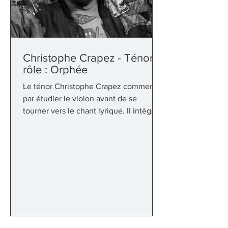
Christophe Crapez - Ténor -
rôle : Orphée
Le ténor Christophe Crapez commence
par étudier le violon avant de se
tourner vers le chant lyrique. Il intègre
la classe de Mady Mesplé au CNR de
St-Maur-des-Fossés, où il obtient une
Médaille d‟or et un premier prix de
perfectionnement à l'unanimité. Son
appétit musical et sa grande curiosité
lui ont valut de se produire dans de très
nombreux ouvrages, abordant près
d'une centaine de rôles depuis ses
débuts en 1996 : Desportes dans Die