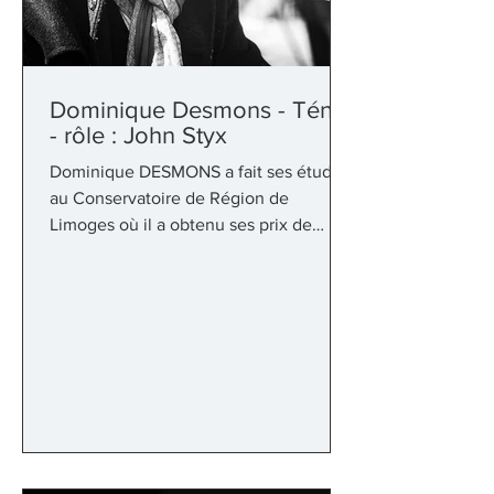
Dominique Desmons - Ténor
- rôle : John Styx
Dominique DESMONS a fait ses études
au Conservatoire de Région de
Limoges où il a obtenu ses prix de
Chant (avec Denise MONTEIL), d’Art
dramatique et de formation musicale. Il
se consacre à la chanson, au cabaret et
au music-hall en fondant avec Marie-
Françoise RABETAUD, en 1978, le duo
RABETAUD et DESMONS, parrainé en
1989 par les FRÈRES JACQUES, qui se
spécialise dans le répertoire de Jean
VILLARD-GILLES, chansonnier suisse
vaudois ainsi que des chansons