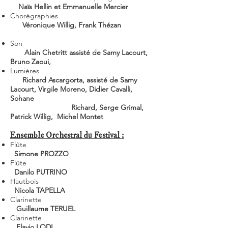
Naïs Hellin et Emmanuelle Mercier
Chorégraphies
Véronique Willig, Frank Thézan
Son
Alain Chetritt assisté de Samy Lacourt,
Bruno Zaoui,
Lumières
Richard Ascargorta, assisté de Samy
Lacourt, Virgile Moreno, Didier Cavalli,
Sohane
Richard, Serge Grimal,
Patrick Willig, Michel Montet
Ensemble Orchestral du Festival :
Flûte
Simone PROZZO
Flûte
Danilo PUTRINO
Hautbois
Nicola TAPELLA
Clarinette
Guillaume TERUEL
Clarinette
Flavio LODI