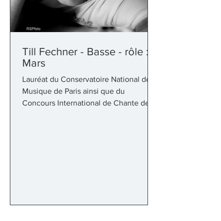
Till Fechner - Basse - rôle :
Mars
Lauréat du Conservatoire National de
Musique de Paris ainsi que du
Concours International de Chante de la
Ville de Toulouse, Till Fechner fait ses
débuts à l’Opéra National de Paris en
1994 et mène depuis lors sa carrière sur
les principales scènes d’opéra en
France et en Europe. A son répertoire,
de nombreux opéras de Rossini et de
Mozart (« Il Viaggio a Reims », «
L’italiana in Algeri », « Ciro in Babilonia
», « La Pietra del paragone », « La