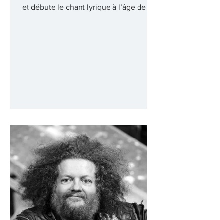
et débute le chant lyrique à l’âge de 15
ans avec Florence Rousselle. A 21 ans il
intègre le Conservatoire National
Supérieur de Musique de Paris dans la
classe de Gerda Hartmann. En 2008, à
25 ans, il obtient son prix de chant
mention TB. Après ses études au
CNSM, il continuera de travailler sa voix
avec Julia Brian durant plusieurs
années. L'opérette et Offenbach
tiennent une place majeure dans son
répert