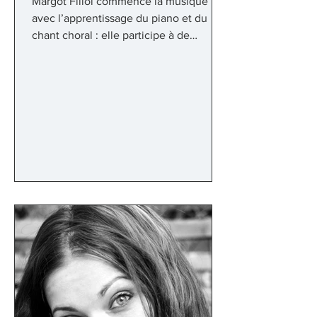
Margot Fillol commence la musique
avec l’apprentissage du piano et du
chant choral : elle participe à de
nombreux concerts en tant que
choriste et soliste durant ses études
secondaires (classe option musique). En
2014, elle rentre au CRR de Toulouse
dans la classe de Jacques Schwarz et
Inessa Lecourt, et obtient son prix de
chant lyrique en 2019 à l’unanimité. Elle
est aujourd’hui à l’Institut Supérieur des
Arts de Toulouse dans la classe de
Sophie Koch et Didier Laclau-Barrè