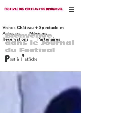
FESTIVAL DES CHATEAUX DE BRUNIQUEL
Visites Château + Spectacle et
Autocars
Mécènes
Bienvenue
Réservations
Partenaires
dans le Journal
du Festival
Post à l'affiche