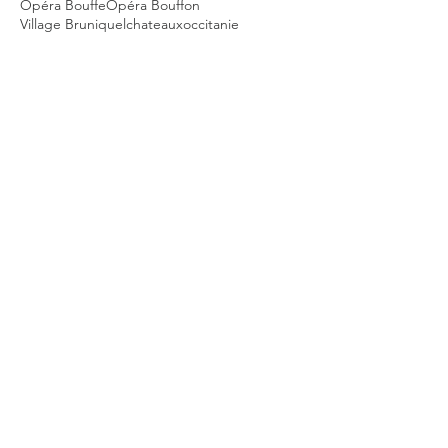
La Princesse de Trébizonde
La Vie Parisienne
Montauban
Occitanie
Offenbach
Opéra Bouffe
Opéra Bouffon
Village Bruniquel
chateaux
occitanie