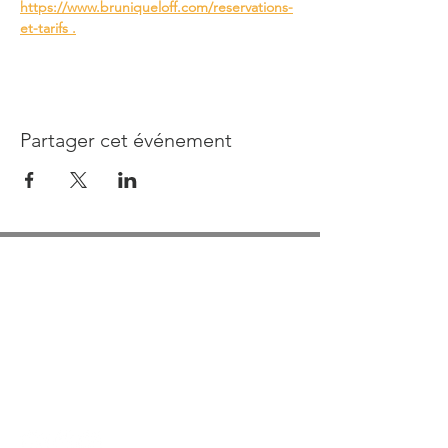
https://www.bruniqueloff.com/reservations-
et-tarifs .
Partager cet événement
INFORMATIONS
Compagnie de la Tour Brunehaut
05 81 27 66 21
Contact office du Tourisme
05 63 67 29 84
Courriel :
festival@bruniqueloff.com
Adresse : Cie de la Tour Brunehaut – Mairie –
4, rue de la Fraternité - 82800 Bruniquel