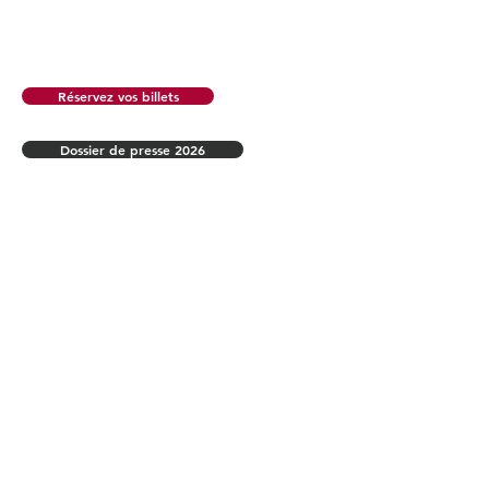
Adresse : Cie de la Tour Brunehaut – Mairie –
4, rue de la Fraternité - 82800 Bruniquel
Réservez vos billets
Dossier de presse 2026
COVOITURAGE ET
NAVETTES
Vous n’avez pas de moyen de locomotion ? Ou
au contraire, vous venez à Bruniquel avec votre
véhicule et vous pouvez prendre des passagers ?
Le Festival de Bruniquel vous propose cette
plateforme de covoiturage culturel pour venir
jusqu'à Bruniquel !
En savoir plus