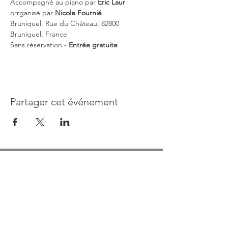
Accompagné au piano par 
Eric Laur
orrganisé par 
Nicole Fournié
Bruniquel, Rue du Château, 82800 
Bruniquel, France
Sans réservation - 
Entrée gratuite
Partager cet événement
INFORMATIONS
Compagnie de la Tour Brunehaut
05 81 27 66 21
Contact office du Tourisme
05 63 67 29 84
Courriel :
festival@bruniqueloff.com