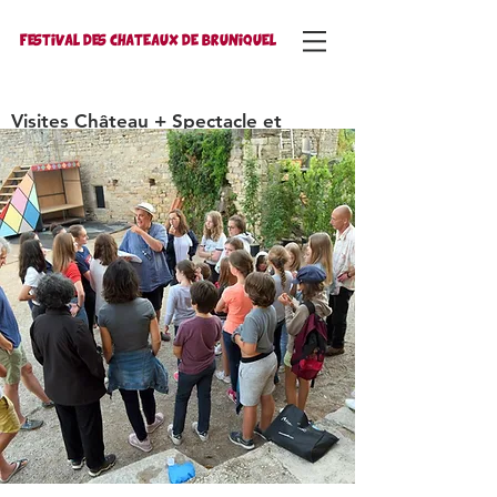
FESTIVAL DES CHATEAUX DE BRUNIQUEL
Visites Château + Spectacle et
Autocars
Mécènes
Réservations
Partenaires