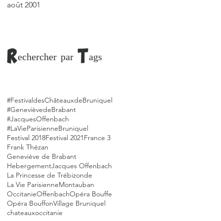
août 2001
Rechercher par Tags
#FestivaldesChâteauxdeBruniquel
#GenevièvedeBrabant
#JacquesOffenbach
#LaVieParisienne
Bruniquel
Festival 2018
Festival 2021
France 3
Frank Thézan
Geneviève de Brabant
Hebergement
Jacques Offenbach
La Princesse de Trébizonde
La Vie Parisienne
Montauban
Occitanie
Offenbach
Opéra Bouffe
Opéra Bouffon
Village Bruniquel
chateaux
occitanie