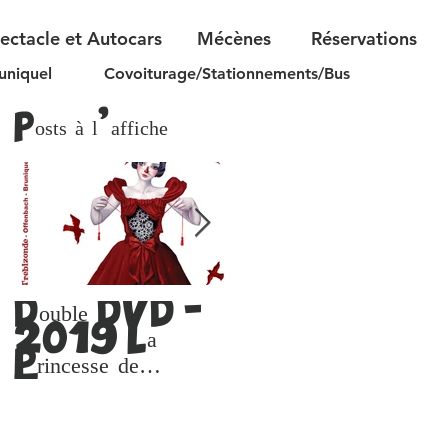
pectacle et Autocars
Mécènes
Réservations
uniquel
Covoiturage/Stationnements/Bus
Posts à l'affiche
Double DVD -
Le Festival reçoit le
2019 La
prix Alphonse Allais
2019
Princesse de
Trébizonde
(Versions DVD
ou lien de