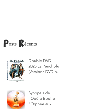
Posts Récents
Double DVD -
2025 La Périchole
(Versions DVD ou
lien de
téléchargement
envoyé par
Synopsis de
courriel)
l'Opéra-Bouffe
"Orphée aux
Enfers"